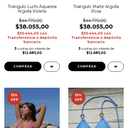
Triángulo Luchi Aquarela
Triángulo Maite Argolla
Argolla Violeta
Rosa
$44.770,00
$44.770,00
$38.055,00
$38.055,00
$30.444,00
con
$30.444,00
con
Transferencia o depósito
Transferencia o depósito
bancario
bancario
3
cuotas sin interés de
3
cuotas sin interés de
$12.685,00
$12.685,00
COMPRAR
COMPRAR
15
%
15
%
OFF
OFF