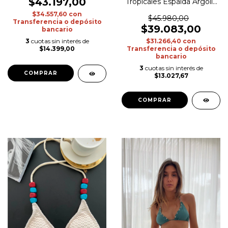
$43.197,00
Tropicales Espalda Argolla
Rosa
$34.557,60
con
$45.980,00
Transferencia o depósito
$39.083,00
bancario
$31.266,40
con
3
cuotas sin interés de
Transferencia o depósito
$14.399,00
bancario
3
cuotas sin interés de
COMPRAR
$13.027,67
COMPRAR