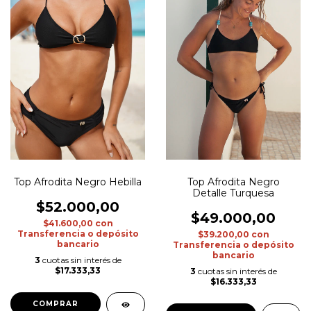
Top Afrodita Negro Hebilla
Top Afrodita Negro
Detalle Turquesa
$52.000,00
$49.000,00
$41.600,00
con
Transferencia o depósito
$39.200,00
con
bancario
Transferencia o depósito
bancario
3
cuotas sin interés de
$17.333,33
3
cuotas sin interés de
$16.333,33
COMPRAR