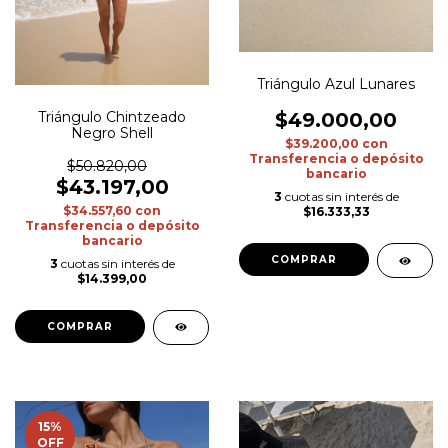
Triángulo Azul Lunares
Triángulo Chintzeado
$49.000,00
Negro Shell
$39.200,00
con
Transferencia o depósito
$50.820,00
bancario
$43.197,00
3
cuotas sin interés de
$34.557,60
con
$16.333,33
Transferencia o depósito
bancario
COMPRAR
3
cuotas sin interés de
$14.399,00
COMPRAR
15
%
OFF