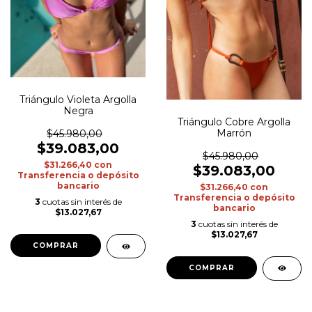
Triángulo Violeta Argolla
Negra
Triángulo Cobre Argolla
Marrón
$45.980,00
$39.083,00
$45.980,00
$31.266,40
con
$39.083,00
Transferencia o depósito
bancario
$31.266,40
con
Transferencia o depósito
3
cuotas sin interés de
bancario
$13.027,67
3
cuotas sin interés de
$13.027,67
COMPRAR
COMPRAR