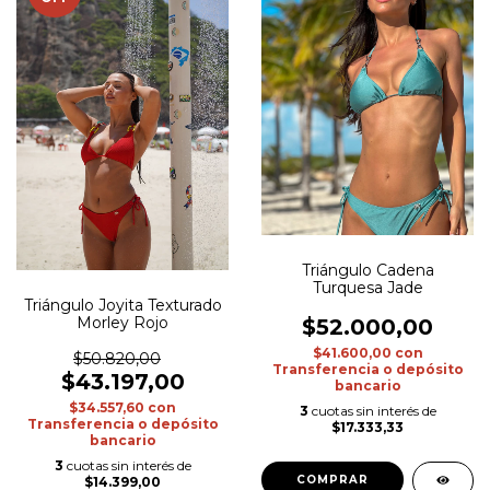
Triángulo Cadena
Turquesa Jade
Triángulo Joyita Texturado
Morley Rojo
$52.000,00
$41.600,00
con
$50.820,00
Transferencia o depósito
$43.197,00
bancario
$34.557,60
con
3
cuotas sin interés de
Transferencia o depósito
$17.333,33
bancario
3
cuotas sin interés de
COMPRAR
$14.399,00