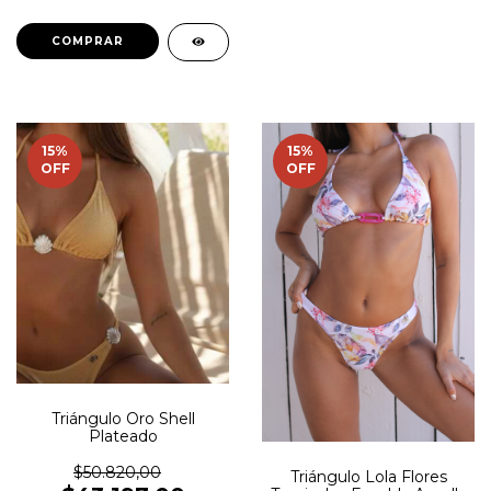
COMPRAR
15
%
15
%
OFF
OFF
Triángulo Oro Shell
Plateado
$50.820,00
Triángulo Lola Flores