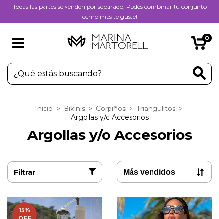
Todas las partes se venden por separado, Podés combinar tu conjunto
como más te guste!
0
Inicio
>
Bikinis
>
Corpiños
>
Triangulitos
>
Argollas y/o Accesorios
Argollas y/o Accesorios
Filtrar
15
%
OFF