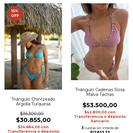
15
%
OFF
Triángulo Cadenas Rosa
Malva Tachas
Triángulo Chintzeado
Argolla Turquesa
$53.500,00
$42.800,00
con
$36.300,00
Transferencia o depósito
$30.855,00
bancario
$24.684,00
con
3
cuotas sin interés de
Transferencia o depósito
$17.833,33