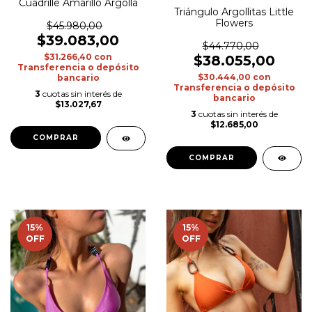
Cuadrille Amarillo Argolla
Triángulo Argollitas Little
Flowers
$45.980,00
$39.083,00
$44.770,00
$31.266,40
con
$38.055,00
Transferencia o depósito
$30.444,00
con
bancario
Transferencia o depósito
3
cuotas sin interés de
bancario
$13.027,67
3
cuotas sin interés de
$12.685,00
COMPRAR
COMPRAR
15
%
15
%
OFF
OFF