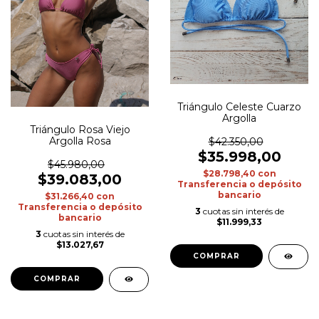
Triángulo Celeste Cuarzo
Argolla
Triángulo Rosa Viejo
Argolla Rosa
$42.350,00
$35.998,00
$45.980,00
$28.798,40
con
$39.083,00
Transferencia o depósito
bancario
$31.266,40
con
Transferencia o depósito
3
cuotas sin interés de
bancario
$11.999,33
3
cuotas sin interés de
$13.027,67
COMPRAR
COMPRAR